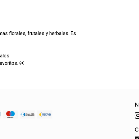
s florales, frutales y herbales. Es
nales
avoritos. 🤩
N
C